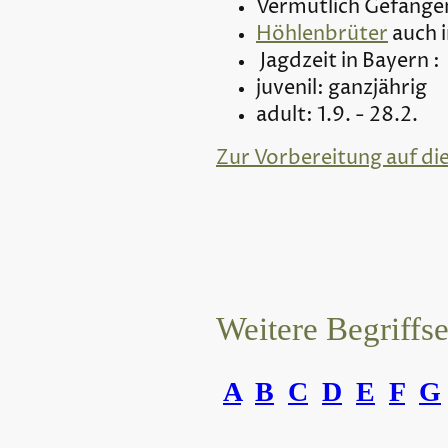
Vermutlich Gefangen
Höhlenbrüter
auch 
Jagdzeit in Bayern :
juvenil: ganzjährig
adult: 1.9. - 28.2.
Zur Vorbereitung auf di
Weitere Begriffs
A
B
C
D
E
F
G