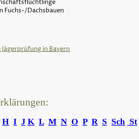
schaftsflüchtlinge
in Fuchs-/Dachsbauen
e Jägerprüfung in Bayern
erklärungen:
H
I
J
K
L
M
N
O
P
R
S
Sch
St