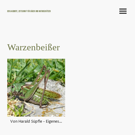
Der Jagdbote, Zeitschrift für Jäger und Naturschützer
Warzenbeißer
Von Harald Süpfle - Eigenes Werk, CC BY-SA 2.5, https://commons.wikimedia.org/w/index.php?curid=2626708