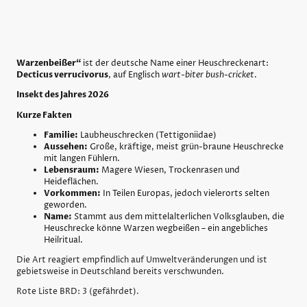
Warzenbeißer“
ist der deutsche Name einer Heuschreckenart:
Decticus verrucivorus
, auf Englisch
wart-biter bush-cricket
.
Insekt des Jahres 2026
Kurze Fakten
Familie:
Laubheuschrecken (Tettigoniidae)
Aussehen:
Große, kräftige, meist grün-braune Heuschrecke
mit langen Fühlern.
Lebensraum:
Magere Wiesen, Trockenrasen und
Heideflächen.
Vorkommen:
In Teilen Europas, jedoch vielerorts selten
geworden.
Name:
Stammt aus dem mittelalterlichen Volksglauben, die
Heuschrecke könne Warzen wegbeißen – ein angebliches
Heilritual.
Die Art reagiert empfindlich auf Umweltveränderungen und ist
gebietsweise in Deutschland bereits verschwunden.
Rote Liste BRD: 3 (gefährdet).