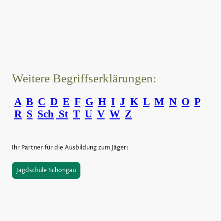
Weitere Begriffserklärungen:
A
B
C
D
E
F
G
H
I
J
K
L
M
N
O
P
R
S
Sch
St
T
U
V
W
Z
Ihr Partner für die Ausbildung zum Jäger:
Jagdschule Schongau