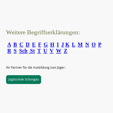
Weitere Begriffserklärungen:
A
B
C
D
E
F
G
H
I
J
K
L
M
N
O
P
R
S
Sch
St
T
U
V
W
Z
Ihr Partner für die Ausbildung zum Jäger:
Jagdschule Schongau
©Urheberrecht. Alle Rechte vorbehalten.