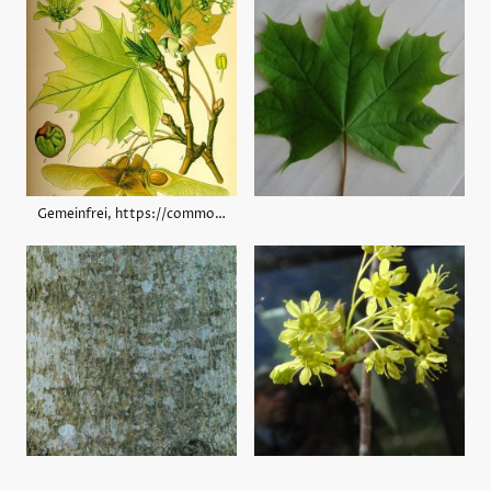
Gemeinfrei, https://commons.wikimedia.org/w/index.php?curid=8656