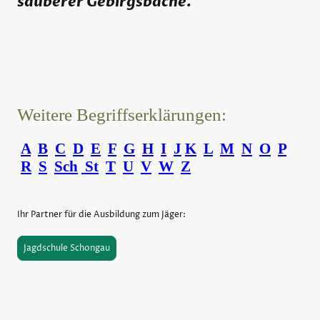
sauberer Gebirgsbäche.
Weitere Begriffserklärungen:
A
B
C
D
E
F
G
H
I
J
K
L
M
N
O
P
R
S
Sch
St
T
U
V
W
Z
Ihr Partner für die Ausbildung zum Jäger:
Jagdschule Schongau