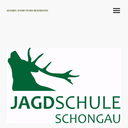
Der Jagdbote, Zeitschrift für Jäger und Naturschützer