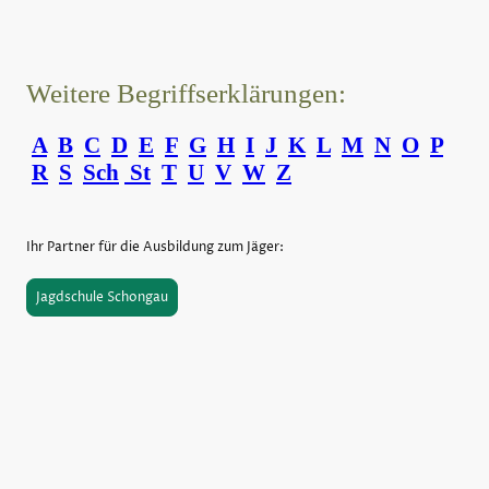
Weitere Begriffserklärungen:
A
B
C
D
E
F
G
H
I
J
K
L
M
N
O
P
R
S
Sch
St
T
U
V
W
Z
Ihr Partner für die Ausbildung zum Jäger:
Jagdschule Schongau
©Urheberrecht. Alle Rechte vorbehalten.