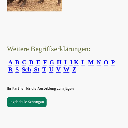
Weitere Begriffserklärungen:
A
B
C
D
E
F
G
H
I
J
K
L
M
N
O
P
R
S
Sch
St
T
U
V
W
Z
Ihr Partner für die Ausbildung zum Jäger:
Jagdschule Schongau