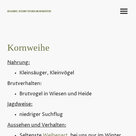
Der Jagdbote, Zeitschrift für Jäger und Naturschützer
Kornweihe
Nahrung:
Kleinsäuger, Kleinvögel
Brutverhalten:
Brutvogel in Wiesen und Heide
Jagdweise:
niedriger Suchflug
Aussehen und Verhalten:
Seltenste
Weihenart
, bei uns nur im Winter