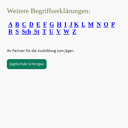
Weitere Begriffserklärungen:
A
B
C
D
E
F
G
H
I
J
K
L
M
N
O
P
R
S
Sch
St
T
U
V
W
Z
Ihr Partner für die Ausbildung zum Jäger:
Jagdschule Schongau
©Urheberrecht. Alle Rechte vorbehalten.