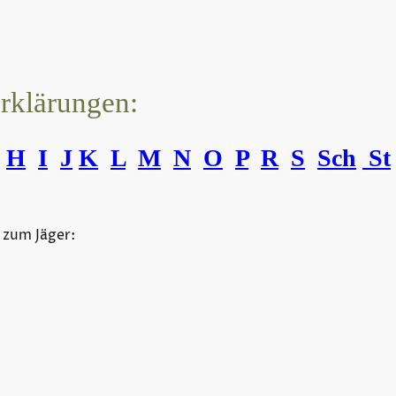
erklärungen:
H
I
J
K
L
M
N
O
P
R
S
Sch
St
 zum Jäger: