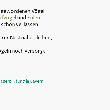
e gewordenen Vögel
ifvögel
und
Eulen,
 schon verlassen
arer Nestnähe bleiben,
n
ögeln noch versorgt
 Jägerprüfung in Bayern