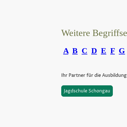
Weitere Begriffs
A
B
C
D
E
F
G
Ihr Partner für die Ausbildung
Jagdschule Schongau