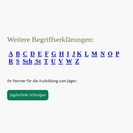
Weitere Begriffserklärungen:
A
B
C
D
E
F
G
H
I
J
K
L
M
N
O
P
R
S
Sch
St
T
U
V
W
Z
Ihr Partner für die Ausbildung zum Jäger:
Jagdschule Schongau
©Urheberrecht. Alle Rechte vorbehalten.