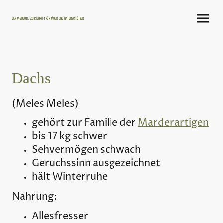
Der Jagdbote, Zeitschrift für Jäger und Naturschützer
Dachs
(Meles Meles)
gehört zur Familie der
Marderartigen
bis 17 kg schwer
Sehvermögen schwach
Geruchssinn ausgezeichnet
hält Winterruhe
Nahrung:
Allesfresser