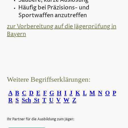
Saubere, kurze Auslösung
Häufig bei Präzisions- und
Sportwaffen anzutreffen
zur Vorbereitung auf die Jägerprüfung in
Bayern
Weitere Begriffserklärungen:
A
B
C
D
E
F
G
H
I
J
K
L
M
N
O
P
R
S
Sch
St
T
U
V
W
Z
Ihr Partner für die Ausbildung zum Jäger: