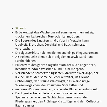
Strauch
Er bevorzugt das Wachstum auf sommerwarmen, mäßig
trockenen, kalkreichen Ton- oder Lehmböden.
Die Beeren des Ligusters sind giftig; ihr Verzehr kann
Übelkeit, Erbrechen, Durchfall und Bauchschmerzen
verursachen.
Die Ligusterblüten ziehen Bienen und einige Fliegenarten an.
Als Pollenquelle dienen sie Honigbienen sowie Sand- und
Furchenbienen.
Pollen wird den ganzen Tag über von der Blüte angeboten,
besonders jedoch zwischen 6 und 8 Uhr morgens.
Verschiedene Schmetterlingsarten, darunter Weißlinge, der
Kleine Fuchs, der Gemeine Scheckenfalter, das Große
Ochsenauge, der Braune Waldvogel, das Weißbindige
Wiesenvögelchen, der Pflaumen-Zipfelfalter und
mehrere Widderchenarten, suchen die Blüten ebenfalls auf.
Der Liguster bietet Lebensraum für verschiedene
Spannerarten wie den Nachtschwalbenschwanz, den
Fliederspanner, den Frühlings-Kreuzflügel und den Gefleckten
Baumspanner