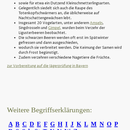
sowie für etwa ein Dutzend Kleinschmetterlingsarten.
Gelegentlich siedelt sich auch die Raupe des
Totenkopfschwärmers an, die üblicherweise auf
Nachtschattengewächsen lebt.
Insgesamt 20 Vogelarten, unter anderem
Amseln
,
Singdrosseln und
Gimpel,
wurden beim Verzehr der
Ligusterbeeren beobachtet.
Die schwarzen Beeren werden oft erst im Spätwinter
gefressen und dann ausgeschieden,
wodurch sie verbreitet werden. Die Keimung der Samen wird
durch Frost begünstigt.
Zudem verzehren verschiedene Nagetiere die Früchte.
zur Vorbereitung auf die Jägerprüfung in Bayern
Weitere Begriffserklärungen:
A
B
C
D
E
F
G
H
I
J
K
L
M
N
O
P