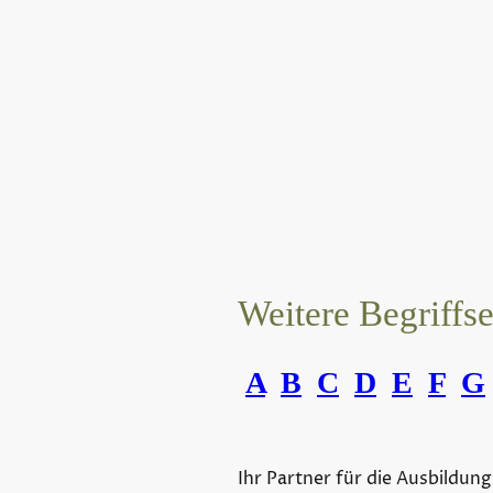
Weitere Begriffs
A
B
C
D
E
F
G
Ihr Partner für die Ausbildung