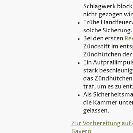
Schlagwerk block
nicht gezogen wi
Frühe Handfeuerw
solche Sicherung
Bei den ersten
Re
Zündstift im ent
Zündhütchen der
Ein Aufprallimpu
stark beschleunig
das Zündhütchen 
traf, um es zu en
Als Sicherheits
die Kammer unter
gelassen.
Zur Vorbereitung auf 
Bayern