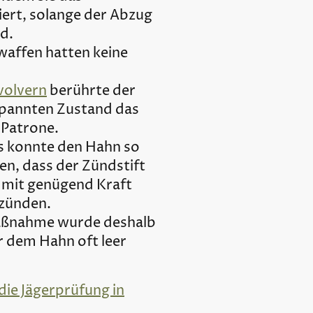
iert, solange der Abzug
rd.
affen hatten keine
.
volvern
berührte der
spannten Zustand das
 Patrone.
ls konnte den Hahn so
en, dass der Zündstift
mit genügend Kraft
tzünden.
maßnahme wurde deshalb
 dem Hahn oft leer
die Jägerprüfung in