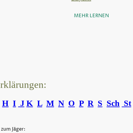
MEHR LERNEN
erklärungen:
H
I
J
K
L
M
N
O
P
R
S
Sch
St
 zum Jäger: