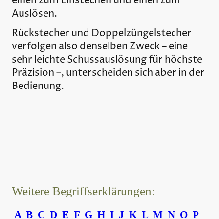
einen zum Einstechen und einen zum
Auslösen.
Rückstecher
und
Doppelzüngelstecher
verfolgen also denselben Zweck – eine
sehr leichte Schussauslösung für höchste
Präzision –, unterscheiden sich aber in der
Bedienung.
Weitere Begriffserklärungen:
A
B
C
D
E
F
G
H
I
J
K
L
M
N
O
P