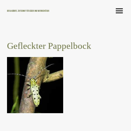
Der Jagdbote, Zeitschrift für Jäger und Naturschützer
Gefleckter Pappelbock