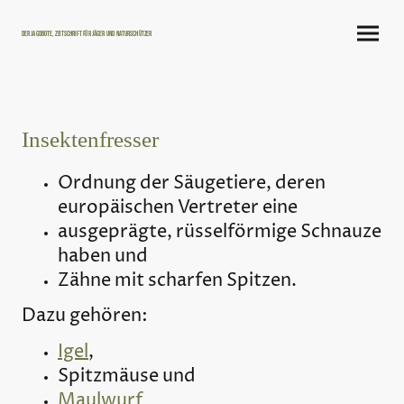
Der Jagdbote, Zeitschrift für Jäger und Naturschützer
Insektenfresser
Ordnung der Säugetiere, deren
europäischen Vertreter eine
ausgeprägte, rüsselförmige Schnauze
haben und
Zähne mit scharfen Spitzen.
Dazu gehören:
Igel
,
Spitzmäuse und
Maulwurf