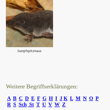
Sumpfspitzmaus
Weitere Begriffserklärungen:
A
B
C
D
E
F
G
H
I
J
K
L
M
N
O
P
R
S
Sch
St
T
U
V
W
Z