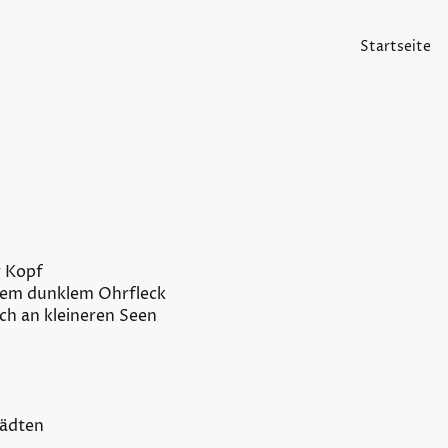
Startseite
r Kopf
inem dunklem Ohrfleck
ch an kleineren Seen
tädten