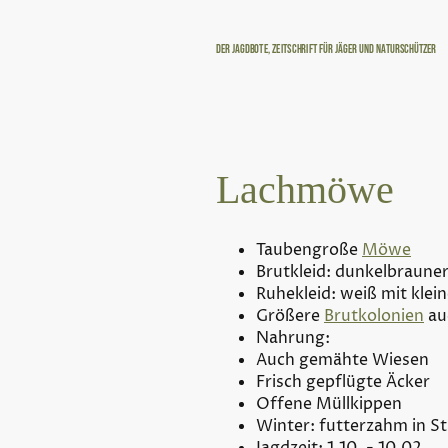
Der Jagdbote, Zeitschrift für Jäger und Naturschützer
Lachmöwe
Taubengroße
Möwe
Brutkleid: dunkelbraune
Ruhekleid: weiß mit kle
Größere
Brutkolonien
au
Nahrung:
Auch gemähte Wiesen
Frisch gepflügte Äcker
Offene Müllkippen
Winter: futterzahm in S