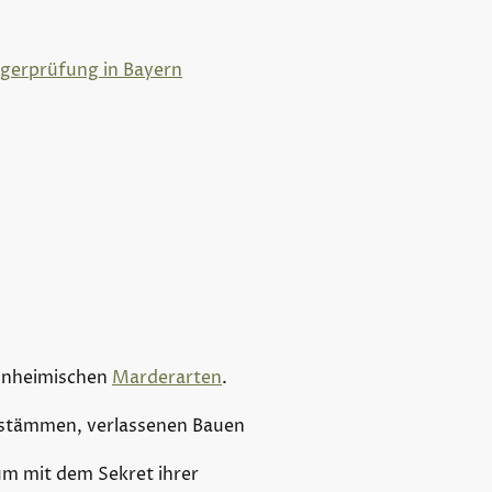
ägerprüfung in Bayern
einheimischen
Marderarten
.
umstämmen, verlassenen Bauen
um mit dem Sekret ihrer