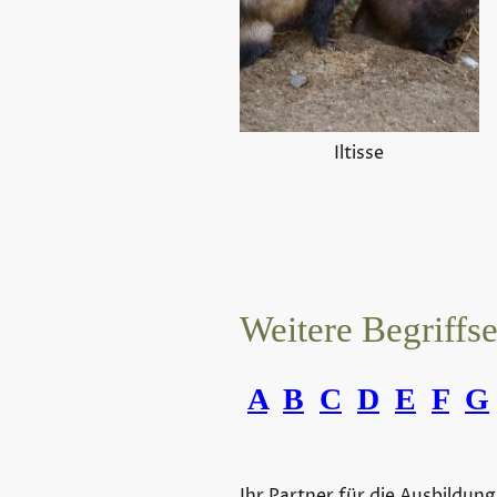
Iltisse
Weitere Begriffs
A
B
C
D
E
F
G
Ihr Partner für die Ausbildung