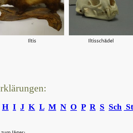
Iltis
Iltisschädel
erklärungen:
H
I
J
K
L
M
N
O
P
R
S
Sch
S
 zum Jäger: