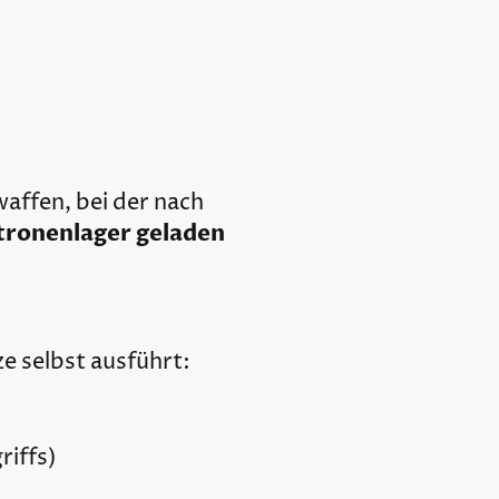
waffen, bei der nach
tronenlager geladen
ze selbst ausführt:
riffs)