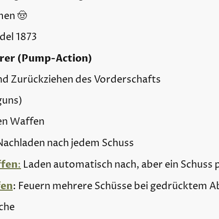
men 🤠
del 1873
erer (Pump-Action)
nd Zurückziehen des Vorderschafts
guns)
en Waffen
 Nachladen nach jedem Schuss
ffen
:
Laden automatisch nach, aber ein Schuss 
fen
: Feuern mehrere Schüsse bei gedrücktem A
iche