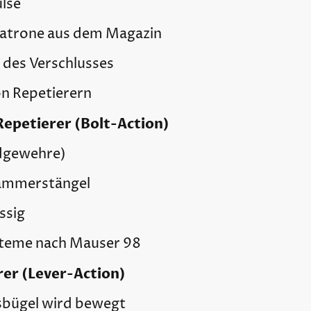
lse
Patrone aus dem Magazin
 des Verschlusses
on Repetierern
petierer (Bolt-Action)
gdgewehre)
Kammerstängel
ssig
ysteme nach
Mauser 98
er (Lever-Action)
sbügel wird bewegt