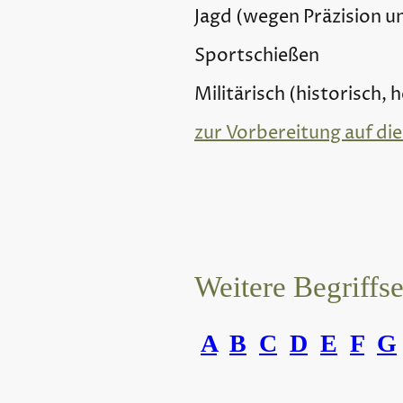
Jagd (wegen Präzision un
Sportschießen
Militärisch (historisch,
zur Vorbereitung auf die
Weitere Begriffs
A
B
C
D
E
F
G