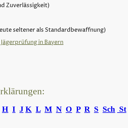
d Zuverlässigkeit)
 heute seltener als Standardbewaffnung)
 Jägerprüfung in Bayern
erklärungen:
H
I
J
K
L
M
N
O
P
R
S
Sch
St