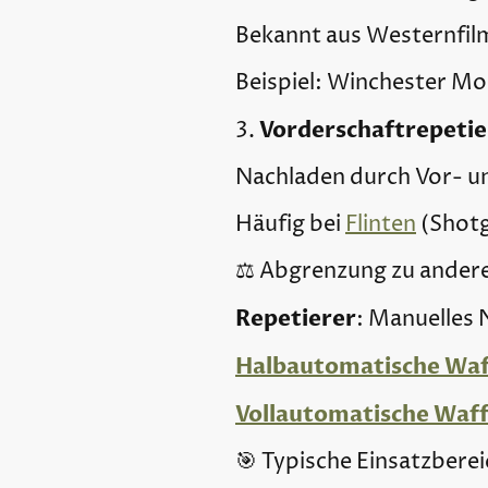
Bekannt aus Westernfil
Beispiel:
Winchester Mo
Vorderschaftrepeti
3.
Nachladen durch Vor- u
Häufig bei
Flinten
(Shot
⚖️ Abgrenzung zu ander
Repetierer
: Manuelles
Halbautomatische Wa
Vollautomatische Waf
🎯 Typische Einsatzbere