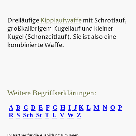
Dreiläufige
Kipplaufwaffe
mit Schrotlauf,
großkalibrigem Kugellauf und kleiner
Kugel (Schonzeitlauf). Sie ist also eine
kombinierte Waffe.
Weitere Begriffserklärungen:
A
B
C
D
E
F
G
H
I
J
K
L
M
N
O
P
R
S
Sch
St
T
U
V
W
Z
Ihr Partner für die Ausbildung zum Jäger: