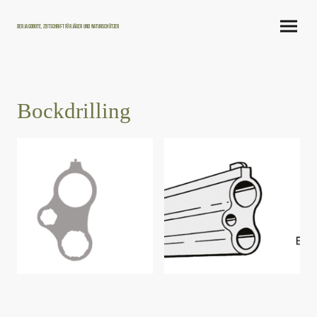
Der Jagdbote, Zeitschrift für Jäger und Naturschützer
Bockdrilling