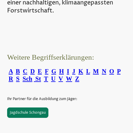
einer nachhaltigen, klimaangepassten
Forstwirtschaft.
Weitere Begriffserklärungen:
A
B
C
D
E
F
G
H
I
J
K
L
M
N
O
P
R
S
Sch
St
T
U
V
W
Z
Ihr Partner für die Ausbildung zum Jäger:
Jagdschule Schongau