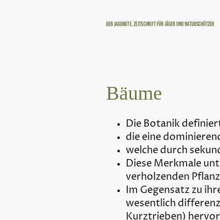
Der Jagdbote, Zeitschrift für Jäger und Naturschützer
Bäume
Die Botanik definie
die eine dominieren
welche durch seku
Diese Merkmale un
verholzenden Pflan
Im Gegensatz zu ihr
wesentlich differen
Kurztrieben) hervo