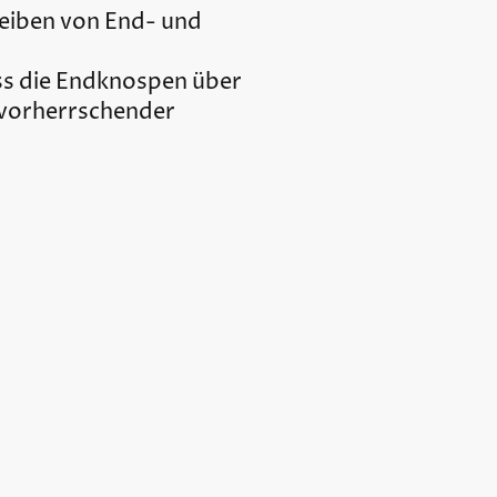
reiben von End- und
ss die Endknospen über
 vorherrschender