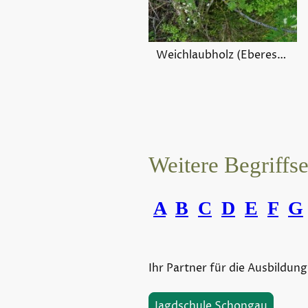
Weichlaubholz (Eberesche)
Weitere Begriffs
A
B
C
D
E
F
G
Ihr Partner für die Ausbildung
Jagdschule Schongau