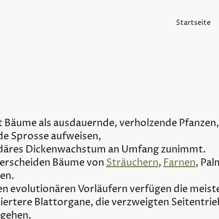
Startseite
rt Bäume als ausdauernde, verholzende Pfanzen
de Sprosse aufweisen,
ndäres Dickenwachstum an Umfang zunimmt.
terscheiden Bäume von
Sträuchern
,
Farnen
, Pa
zen.
en evolutionären Vorläufern verfügen die meis
ziertere Blattorgane, die verzweigten Seitentri
rgehen.