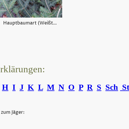
Hauptbaumart (Weißtanne)
erklärungen:
H
I
J
K
L
M
N
O
P
R
S
Sch
S
 zum Jäger: