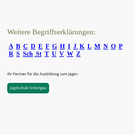
Weitere Begriffserklärungen:
A
B
C
D
E
F
G
H
I
J
K
L
M
N
O
P
R
S
Sch
St
T
U
V
W
Z
Ihr Partner für die Ausbildung zum Jäger:
Jagdschule Schongau
©Urheberrecht. Alle Rechte vorbehalten.