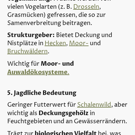
vielen Vogelarten (z. B.
Drosseln
,
Grasmücken) gefressen, die so zur
Samenverbreitung beitragen.
Strukturgeber:
Bietet Deckung und
Nistplätze in
Hecken
,
Moor-
und
Bruchwäldern
.
Moor- und
Wichtig für
Auwaldökosysteme
.
5. Jagdliche Bedeutung
Geringer Futterwert für
Schalenwild
, aber
Deckungsgehölz
wichtig als
in
Feuchtgebieten und an Gewässerrändern.
biologischen Vielfalt
Trägt zur
bei, was