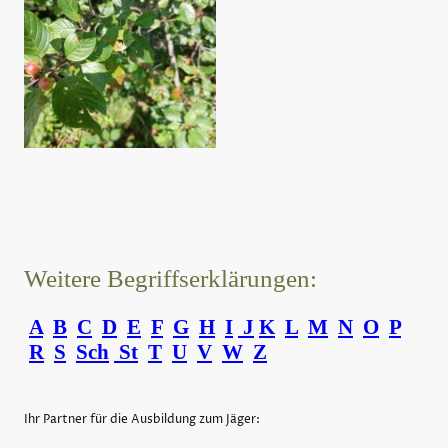
Weitere Begriffserklärungen:
A
B
C
D
E
F
G
H
I
J
K
L
M
N
O
P
R
S
Sch
St
T
U
V
W
Z
Ihr Partner für die Ausbildung zum Jäger: