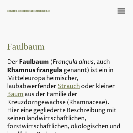
Der Jagdbote, Zeitschrift für Jäger und Naturschützer
Faulbaum
Faulbaum
Frangula alnus
Der
(
, auch
Rhamnus frangula
genannt) ist ein in
Mitteleuropa heimischer,
laubabwerfender
Strauch
oder kleiner
Baum
aus der Familie der
Kreuzdorngewächse (Rhamnaceae).
Hier eine gegliederte Beschreibung mit
seinen landwirtschaftlichen,
forstwirtschaftlichen, ökologischen und