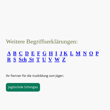
Weitere Begriffserklärungen:
A
B
C
D
E
F
G
H
I
J
K
L
M
N
O
P
R
S
Sch
St
T
U
V
W
Z
Ihr Partner für die Ausbildung zum Jäger:
Jagdschule Schongau