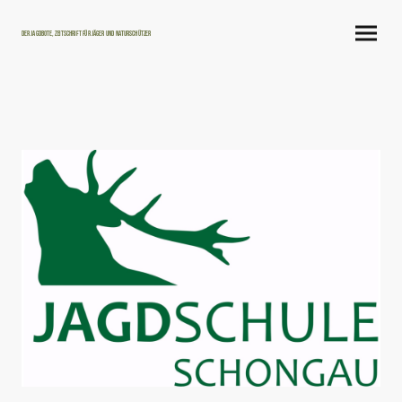
Der Jagdbote, Zeitschrift für Jäger und Naturschützer