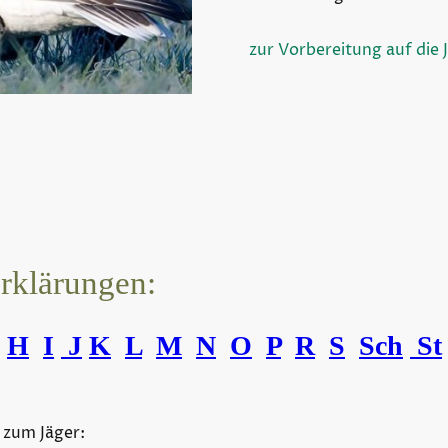
zur Vorbereitung auf die 
erklärungen:
H
I
J
K
L
M
N
O
P
R
S
Sch
St
 zum Jäger: