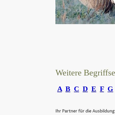
Weitere Begriffs
A
B
C
D
E
F
G
Ihr Partner für die Ausbildung