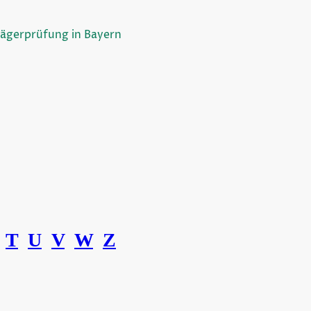
Jägerprüfung in Bayern
T
U
V
W
Z