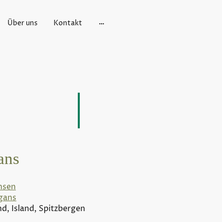
Über uns
Kontakt
ans
nsen
gans
d, Island, Spitzbergen