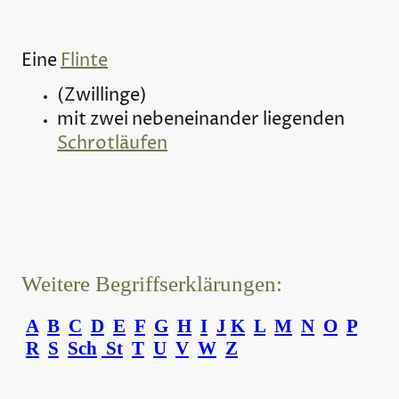
Eine
Flinte
(Zwillinge)
mit zwei nebeneinander liegenden
Schrotläufen
Weitere Begriffserklärungen:
A
B
C
D
E
F
G
H
I
J
K
L
M
N
O
P
R
S
Sch
St
T
U
V
W
Z