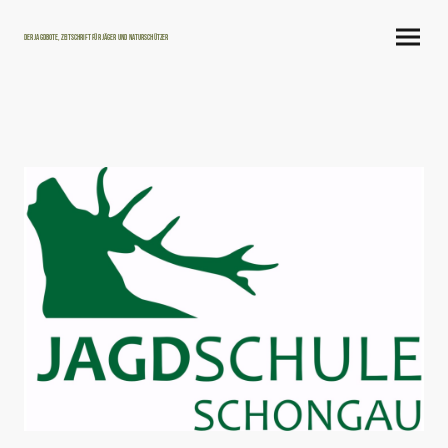
Der Jagdbote, Zeitschrift für Jäger und Naturschützer