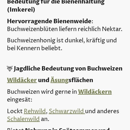
Bedeutung für die Bienenhaltung
(Imkerei)
Hervorragende Bienenweide
:
Buchweizenblüten liefern reichlich Nektar.
Buchweizenhonig ist dunkel, kräftig und
bei Kennern beliebt.
Jagdliche Bedeutung von Buchweizen
🦌
Wildäcker
und
Äsung
sflächen
Wildäckern
Buchweizen wird gerne in
eingesät:
Lockt
Rehwild
,
Schwarzwild
und anderes
Schalenwild
an.