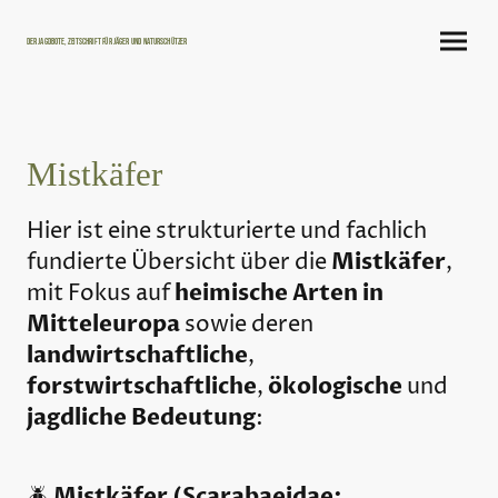
Der Jagdbote, Zeitschrift für Jäger und Naturschützer
Mistkäfer
Hier ist eine strukturierte und fachlich
Mistkäfer
fundierte Übersicht über die
,
heimische Arten in
mit Fokus auf
Mitteleuropa
sowie deren
landwirtschaftliche
,
forstwirtschaftliche
ökologische
,
und
jagdliche Bedeutung
:
Mistkäfer (Scarabaeidae:
🪲