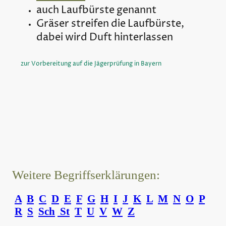
auch Laufbürste genannt
Gräser streifen die Laufbürste,
dabei wird Duft hinterlassen
zur Vorbereitung auf die Jägerprüfung in Bayern
Weitere Begriffserklärungen:
A
B
C
D
E
F
G
H
I
J
K
L
M
N
O
P
R
S
Sch
St
T
U
V
W
Z