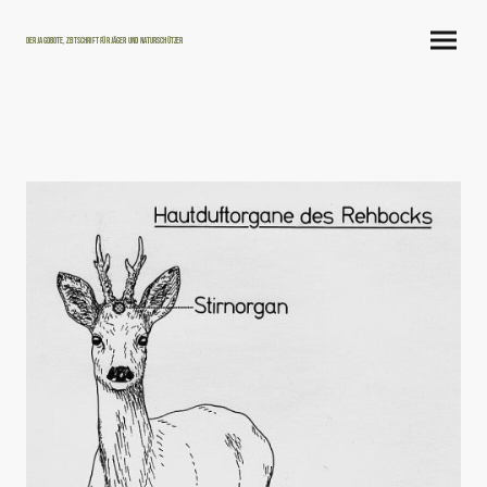
Der Jagdbote, Zeitschrift für Jäger und Naturschützer