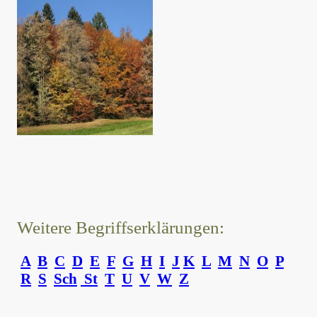
Weitere Begriffserklärungen:
A
B
C
D
E
F
G
H
I
J
K
L
M
N
O
P
R
S
Sch
St
T
U
V
W
Z