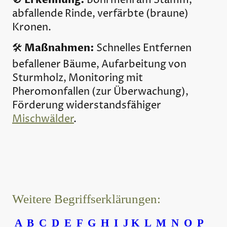
🚫
Bohrmehl am Stamm,
abfallende Rinde, verfärbte (braune)
Kronen.
Maßnahmen:
🛠️
Schnelles Entfernen
befallener Bäume, Aufarbeitung von
Sturmholz, Monitoring mit
Pheromonfallen (zur Überwachung),
Förderung widerstandsfähiger
Mischwälder
.
Weitere Begriffserklärungen:
A
B
C
D
E
F
G
H
I
J
K
L
M
N
O
P