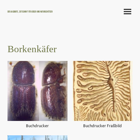
Der Jagdbote, Zeitschrift für Jäger und Naturschützer
Borkenkäfer
Buchdrucker
Buchdrucker Fraßbild