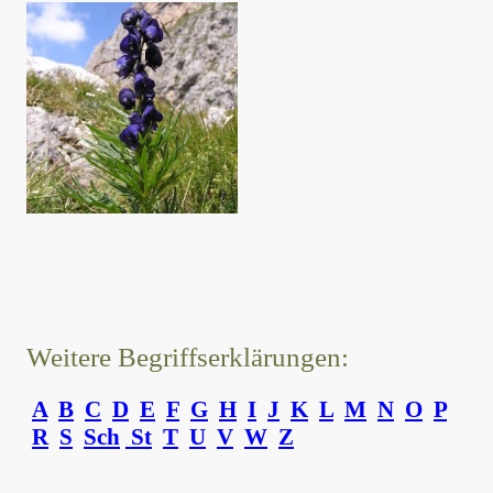
Weitere Begriffserklärungen:
A
B
C
D
E
F
G
H
I
J
K
L
M
N
O
P
R
S
Sch
St
T
U
V
W
Z