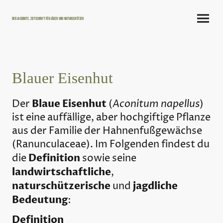
Der Jagdbote, Zeitschrift für Jäger und Naturschützer
Blauer Eisenhut
Blaue Eisenhut
Aconitum napellus
Der
(
)
ist eine auffällige, aber hochgiftige Pflanze
aus der Familie der Hahnenfußgewächse
(Ranunculaceae). Im Folgenden findest du
Definition
die
sowie seine
landwirtschaftliche
,
naturschützerische
jagdliche
und
Bedeutung
:
Definition