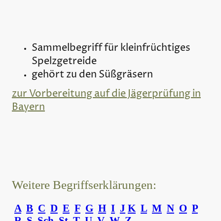
Sammelbegriff für kleinfrüchtiges
Spelzgetreide
gehört zu den Süßgräsern
zur Vorbereitung auf die Jägerprüfung in
Bayern
Weitere Begriffserklärungen:
A
B
C
D
E
F
G
H
I
J
K
L
M
N
O
P
R
S
Sch
St
T
U
V
W
Z