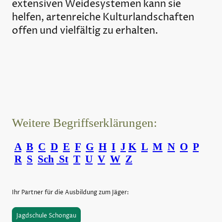
extensiven Weidesystemen kann sie
helfen, artenreiche Kulturlandschaften
offen und vielfältig zu erhalten.
Weitere Begriffserklärungen:
A
B
C
D
E
F
G
H
I
J
K
L
M
N
O
P
R
S
Sch
St
T
U
V
W
Z
Ihr Partner für die Ausbildung zum Jäger:
Jagdschule Schongau