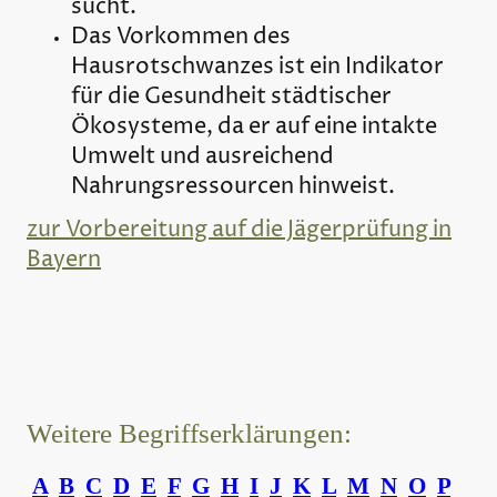
sucht.
Das Vorkommen des
Hausrotschwanzes ist ein Indikator
für die Gesundheit städtischer
Ökosysteme, da er auf eine intakte
Umwelt und ausreichend
Nahrungsressourcen hinweist.
zur Vorbereitung auf die Jägerprüfung in
Bayern
Weitere Begriffserklärungen:
A
B
C
D
E
F
G
H
I
J
K
L
M
N
O
P