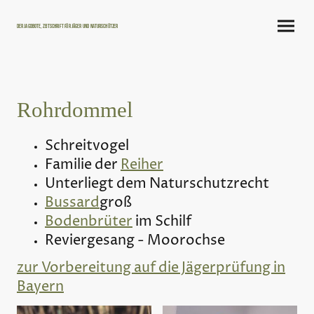
Der Jagdbote, Zeitschrift für Jäger und Naturschützer
Rohrdommel
Schreitvogel
Familie der
Reiher
Unterliegt dem Naturschutzrecht
Bussard
groß
Bodenbrüter
im Schilf
Reviergesang - Moorochse
zur Vorbereitung auf die Jägerprüfung in
Bayern