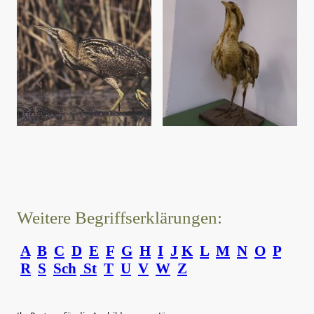
Weitere Begriffserklärungen:
A
B
C
D
E
F
G
H
I
J
K
L
M
N
O
P
R
S
Sch
St
T
U
V
W
Z