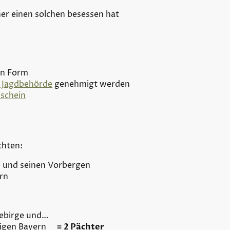
er einen solchen besessen hat
en Form
 Jagdbehörde
genehmigt werden
dschein
pachten:
 und seinen Vorbergen
rn
:
gebirge und…
brigen Bayern
= 2 Pächter