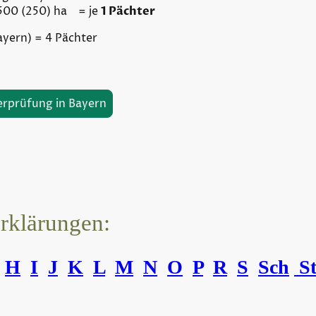
 500 (250) ha = je
1 Pächter
ayern) = 4 Pächter
erprüfung in Bayern
erklärungen:
H
I
J
K
L
M
N
O
P
R
S
Sch
S