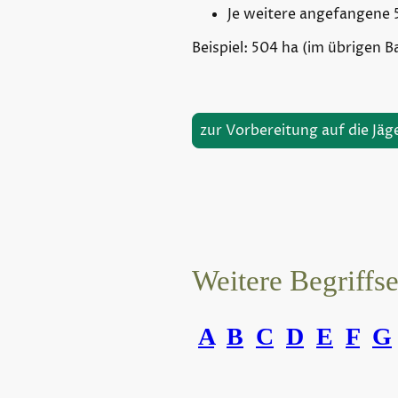
Je weitere angefangene
Beispiel: 504 ha (im übrigen B
zur Vorbereitung auf die Jäg
Weitere Begriffs
A
B
C
D
E
F
G