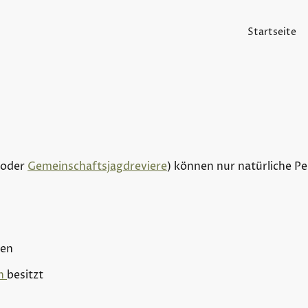
Startseite
oder
Gemeinschaftsjagdreviere
) können nur natürliche P
nen
in
besitzt