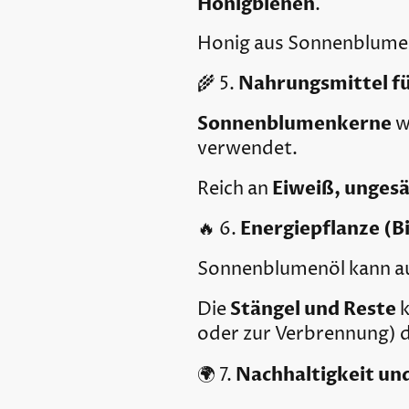
Honigbienen
.
Honig aus Sonnenblumen i
Nahrungsmittel f
🌾 5.
Sonnenblumenkerne
w
verwendet.
Eiweiß, ungesä
Reich an
Energiepflanze (B
🔥 6.
Sonnenblumenöl kann au
Stängel und Reste
Die
k
oder zur Verbrennung) d
Nachhaltigkeit un
🌍 7.