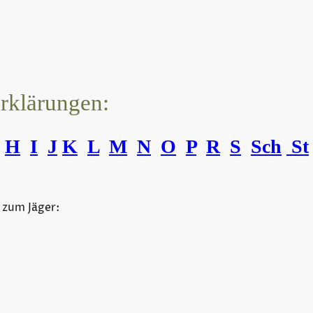
erklärungen:
H
I
J
K
L
M
N
O
P
R
S
Sch
St
 zum Jäger: