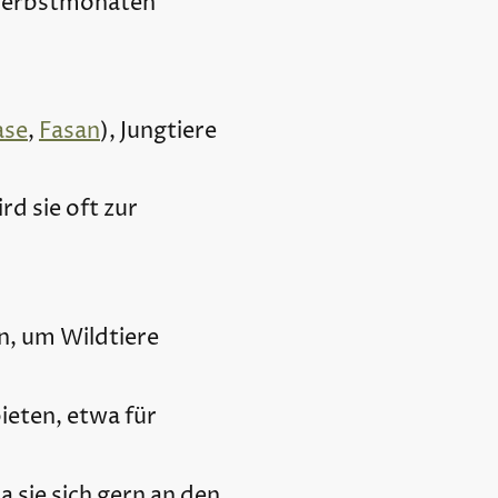
 Herbstmonaten
ase
,
Fasan
), Jungtiere
rd sie oft zur
n, um Wildtiere
eten, etwa für
da sie sich gern an den