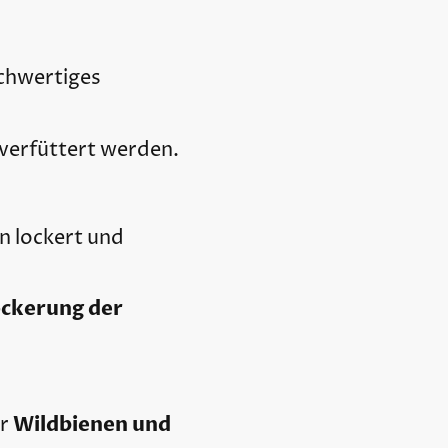
ochwertiges
t verfüttert werden.
n lockert und
ockerung der
Wildbienen und
ür