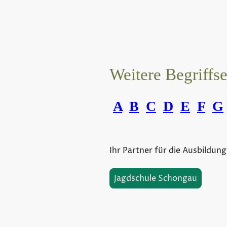
Weitere Begriffs
A
B
C
D
E
F
G
Ihr Partner für die Ausbildung
Jagdschule Schongau