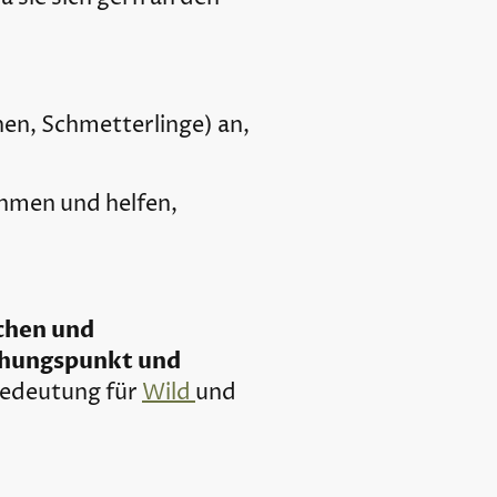
nen, Schmetterlinge) an,
hmen und helfen,
chen und
ehungspunkt und
 Bedeutung für
Wild
und