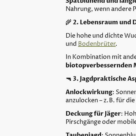
Spätblühend und langl
Nahrung, wenn andere Pf
2. Lebensraum und 
🌾
Die hohe und dichte Wu
und
Bodenbrüter
.
In Kombination mit ande
biotopverbessernden
3. Jagdpraktische A
🔫
Anlockwirkung
: Sonne
anzulocken – z. B. für die
Deckung für Jäger
: Ho
Pirschgänge oder mobile
Taubenjagd
: Sonnenblu