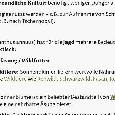
reundliche Kultur
: benötigt weniger Dünger als
ng
genutzt werden – z. B. zur Aufnahme von Sc
. B. nach Tschernobyl).
Jagd
anthus annuus) hat für die
mehrere Bedeut
ktisch
:
däsung / Wildfutter
ldtiere
: Sonnenblumen liefern wertvolle Nahru
le
Wildtiere
wie
Rehwild,
Schwarzwild
,
Fasan
,
R
W
Sonnenblume ist ein beliebter Bestandteil von
sie eine nahrhafte Äsung bietet.