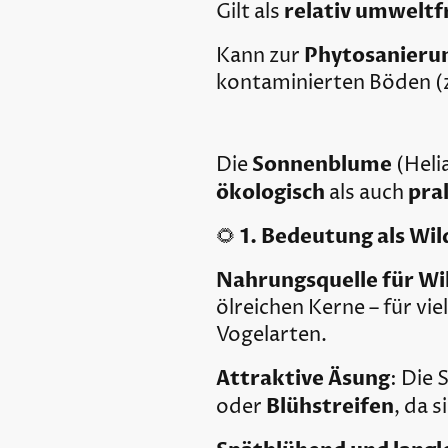
relativ umweltf
Gilt als
Phytosanieru
Kann zur
kontaminierten Böden (z
Sonnenblume
Die
(Heli
ökologisch
pra
als auch
1. Bedeutung als Wil
🌻
Nahrungsquelle für Wi
ölreichen Kerne – für vie
Vogelarten.
Attraktive Äsung
: Die 
Blühstreifen
oder
, da 