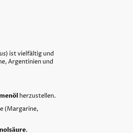
us
) ist vielfältig und
ne, Argentinien und
menöl
herzustellen.
ie (Margarine,
inolsäure
.