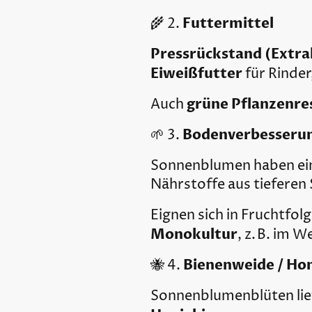
Futtermittel
🌾 2.
Pressrückstand (Extra
Eiweißfutter
für Rinder
grüne Pflanzenre
Auch
Bodenverbesserun
🌱 3.
Sonnenblumen haben ei
Nährstoffe aus tieferen 
Eignen sich in Fruchtfol
Monokultur
, z. B. im 
Bienenweide / Ho
🐝 4.
Sonnenblumenblüten li