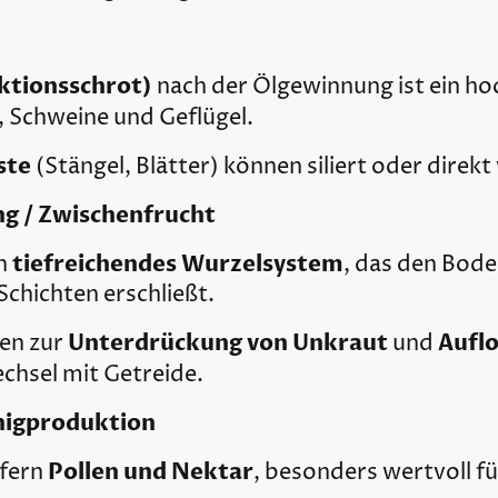
ktionsschrot)
nach der Ölgewinnung ist ein h
, Schweine und Geflügel.
ste
(Stängel, Blätter) können siliert oder direk
g / Zwischenfrucht
tiefreichendes Wurzelsystem
n
, das den Bode
Schichten erschließt.
Unterdrückung von Unkraut
Aufl
gen zur
und
Wechsel mit Getreide.
nigproduktion
Pollen und Nektar
efern
, besonders wertvoll f