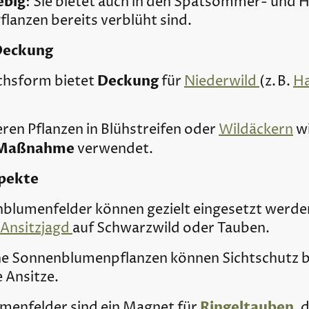
ebig
: Sie bietet auch in den Spätsommer- und
lanzen bereits verblüht sind.
Deckung
Deckung
chsform bietet
für
Niederwild
(z. B.
H
ren Pflanzen in Blühstreifen oder
Wildäckern
wi
 Maßnahme
verwendet.
spekte
nblumenfelder können gezielt eingesetzt werde
Ansitzjagd
auf Schwarzwild oder Tauben.
he Sonnenblumenpflanzen können Sichtschutz bi
 Ansitze.
Ringeltauben
menfelder sind ein Magnet für
, 