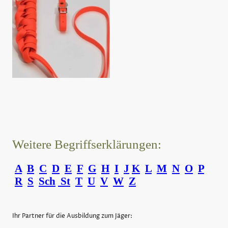
Weitere Begriffserklärungen:
A
B
C
D
E
F
G
H
I
J
K
L
M
N
O
P
R
S
Sch
St
T
U
V
W
Z
Ihr Partner für die Ausbildung zum Jäger: