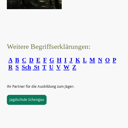
Weitere Begriffserklärungen:
A
B
C
D
E
F
G
H
I
J
K
L
M
N
O
P
R
S
Sch
St
T
U
V
W
Z
Ihr Partner für die Ausbildung zum Jäger:
Jagdschule Schongau