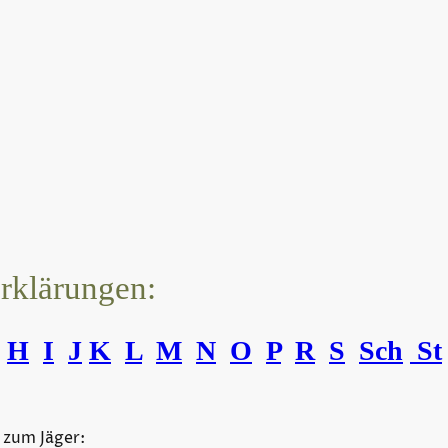
erklärungen:
H
I
J
K
L
M
N
O
P
R
S
Sch
St
 zum Jäger: