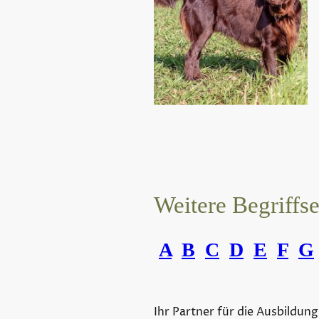
Weitere Begriffs
A
B
C
D
E
F
G
Ihr Partner für die Ausbildung