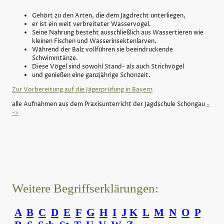
Gehört zu den Arten, die dem Jagdrecht unterliegen,
er ist ein weit verbreiteter Wasservogel.
Seine Nahrung besteht ausschließlich aus Wassertieren wie
kleinen Fischen und Wasserinsektenlarven.
Während der Balz vollführen sie beeindruckende
Schwimmtänze.
Diese Vögel sind sowohl Stand- als auch Strichvögel
und genießen eine ganzjährige Schonzeit.
Zur Vorbereitung auf die Jägerprüfung in Bayern
alle Aufnahmen aus dem Praxisunterricht der Jagdschule Schongau
-
->
Weitere Begriffserklärungen:
A
B
C
D
E
F
G
H
I
J
K
L
M
N
O
P