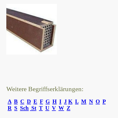
Weitere Begriffserklärungen:
A
B
C
D
E
F
G
H
I
J
K
L
M
N
O
P
R
S
Sch
St
T
U
V
W
Z