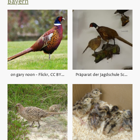
Bayern
on gary noon - Flickr, CC BY-SA 2.0, https://commons.wikimedia.org/w/index.php?curid=4077294
Präparat der Jagdschule Schongau