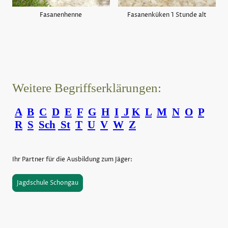
Fasanenhenne
Fasanenküken 1 Stunde alt
Weitere Begriffserklärungen:
A
B
C
D
E
F
G
H
I
J
K
L
M
N
O
P
R
S
Sch
St
T
U
V
W
Z
Ihr Partner für die Ausbildung zum Jäger:
Jagdschule Schongau