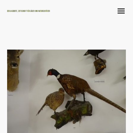
Der Jagdbote, Zeitschrift für Jäger und Naturschützer