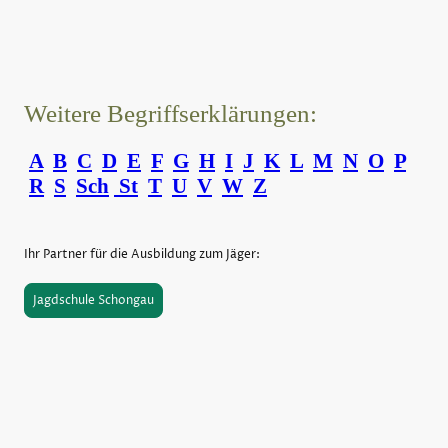
Weitere Begriffserklärungen:
A
B
C
D
E
F
G
H
I
J
K
L
M
N
O
P
R
S
Sch
St
T
U
V
W
Z
Ihr Partner für die Ausbildung zum Jäger:
Jagdschule Schongau