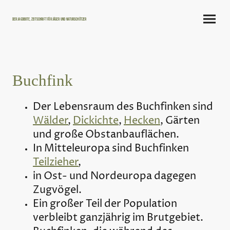
Der Jagdbote, Zeitschrift für Jäger und Naturschützer
Buchfink
Der Lebensraum des Buchfinken sind
Wälder
,
Dickichte
,
Hecken
, Gärten
und große Obstanbauflächen.
In Mitteleuropa sind Buchfinken
Teilzieher
,
in Ost- und Nordeuropa dagegen
Zugvögel.
Ein großer Teil der Population
verbleibt ganzjährig im Brutgebiet.